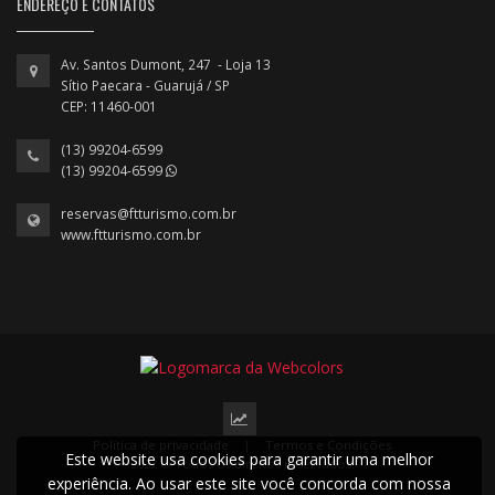
ENDEREÇO E CONTATOS
Av. Santos Dumont, 247 - Loja 13
Sítio Paecara - Guarujá / SP
CEP: 11460-001
(13) 99204-6599
(13) 99204-6599
reservas@ftturismo.com.br
www.ftturismo.com.br
Política de privacidade
|
Termos e Condições
Este website usa cookies para garantir uma melhor
2022 © Todos os direitos reservados.
experiência. Ao usar este site você concorda com nossa