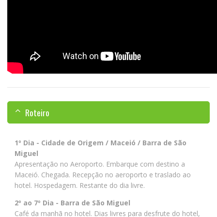
Roteiro
1º Dia - Cidade de Origem / Maceió / Barra de São
Miguel
Apresentação no Aeroporto. Embarque com destino a
Maceió. Chegada. Recepção no aeroporto e traslado ao
hotel. Hospedagem. Restante do dia livre.
2º ao 7º Dia - Barra de São Miguel
Café da manhã no hotel. Dias livres para desfrute do hotel,