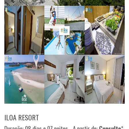
ILOA RESORT
Duração: 08 dias e 07 noites - A partir de:
Consulte
*