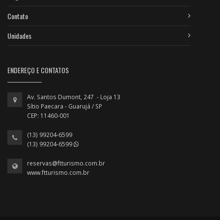
Contato
Unidades
ENDEREÇO E CONTATOS
Av. Santos Dumont, 247 - Loja 13
Sítio Paecara - Guarujá / SP
CEP: 11460-001
(13) 99204-6599
(13) 99204-6599
reservas@ftturismo.com.br
www.ftturismo.com.br