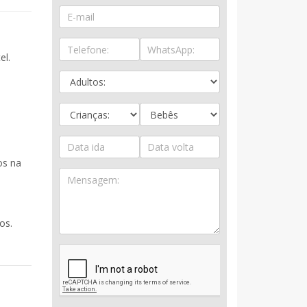
el.
os na
os.