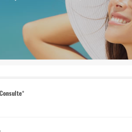
Consulte
*
s