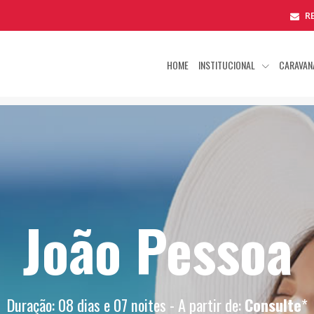
R
HOME
INSTITUCIONAL
CARAVAN
João Pessoa
Duração: 08 dias e 07 noites - A partir de:
Consulte
*