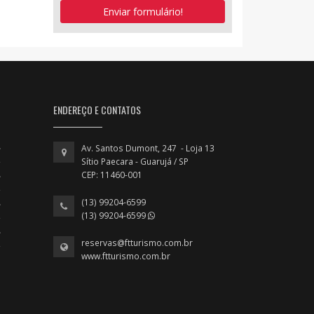
Enviar formulário!
ENDEREÇO E CONTATOS
Av. Santos Dumont, 247 - Loja 13
Sítio Paecara - Guarujá / SP
CEP: 11460-001
(13) 99204-6599
(13) 99204-6599
reservas@ftturismo.com.br
www.ftturismo.com.br